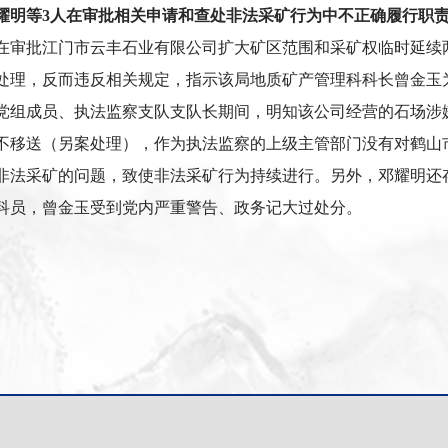
耀明等3人在审批相关申请和查处非法采矿行为中不正确履行职
在审批江门市云丰石业有限公司扩大矿区范围和采矿权临时延续
处理，反而违反相关规定，指示该局地质矿产管理科科长曾金玉
党组成员、执法监察支队支队长期间，明知该公司经营的石场涉
不移送（另案处理），作为执法监察的上级主管部门没有对鹤山
法采矿的问题，致使非法采矿行为持续进行。另外，邓耀明还存在
科员，曾金玉受到党内严重警告、政务记大过处分。